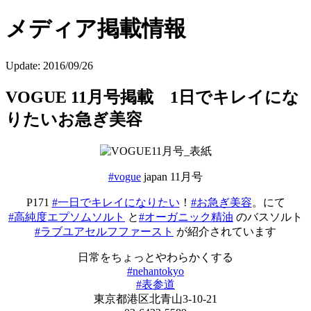
メディア掲載情報
Update:
2016/09/26
VOGUE 11月号掲載 1日でキレイにな
りたいお急ぎ美容
#vogue
japan 11月号
P171
#一日でキレイになりたい
！
#お急ぎ美容
。にて
#高純度エプソムソルト
と
#オーガニック精油
のバスソルト
#ラブユアセルフファースト
が紹介されています
日常をちょっとやわらかくする
#nehantokyo
#表参道
東京都港区北青山3-10-21