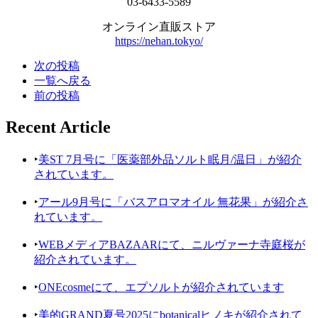
03-6433-5589
オンライン直販ストア
https://nehan.tokyo/
次の投稿
一覧へ戻る
前の投稿
Recent Article
‣
美ST 7月号に「医薬部外品ソルト眠月/温日」が紹介
されています。
‣
アール9月号に「バスアロマオイル 無花果」が紹介さ
れています。
‣
WEBメディアBAZAARにて、ニルヴァーナ寺庭桜が
紹介されています。
‣
ONEcosmeにて、エプソルトが紹介されています
‣
美的GRAND夏号2025にbotanicalヒノキが紹介されて