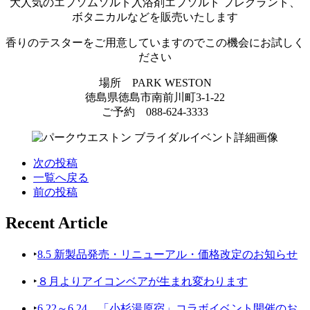
大人気のエプソムソルト入浴剤エプソルト フレグラント、
ボタニカルなどを販売いたします
香りのテスターをご用意していますのでこの機会にお試しく
ださい
場所 PARK WESTON
徳島県徳島市南前川町3-1-22
ご予約 088-624-3333
次の投稿
一覧へ戻る
前の投稿
Recent Article
‣
8.5 新製品発売・リニューアル・価格改定のお知らせ
‣
８月よりアイコンベアが生まれ変わります
‣
6.22～6.24 「小杉湯原宿」コラボイベント開催のお