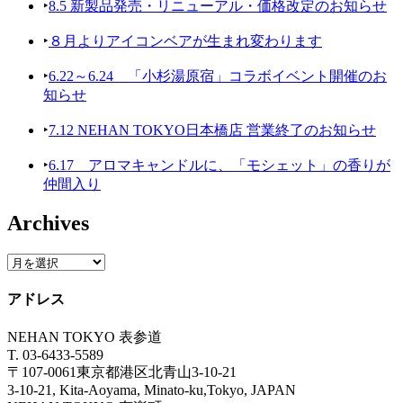
‣
8.5 新製品発売・リニューアル・価格改定のお知らせ
‣
８月よりアイコンベアが生まれ変わります
‣
6.22～6.24 「小杉湯原宿」コラボイベント開催のお
知らせ
‣
7.12 NEHAN TOKYO日本橋店 営業終了のお知らせ
‣
6.17 アロマキャンドルに、「モシェット」の香りが
仲間入り
Archives
アドレス
NEHAN TOKYO 表参道
T. 03-6433-5589
〒107-0061東京都港区北青山3-10-21
3-10-21, Kita-Aoyama, Minato-ku,Tokyo, JAPAN