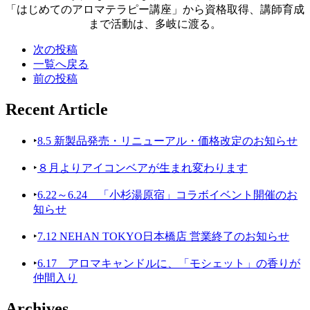
「はじめてのアロマテラピー講座」から資格取得、講師育成
まで活動は、多岐に渡る。
次の投稿
一覧へ戻る
前の投稿
Recent Article
‣
8.5 新製品発売・リニューアル・価格改定のお知らせ
‣
８月よりアイコンベアが生まれ変わります
‣
6.22～6.24 「小杉湯原宿」コラボイベント開催のお
知らせ
‣
7.12 NEHAN TOKYO日本橋店 営業終了のお知らせ
‣
6.17 アロマキャンドルに、「モシェット」の香りが
仲間入り
Archives