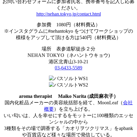
お問い合わせフォームに参加者氏名、携帯番号を記入し応募
ください。
http://nehan.tokyo.jp/contact.html
参加費 1080円（材料費込）
※インスタグラムに#nehantokyo をつけてワークショップの
模様をアップして頂ける方は540円（材料費込）
場所 表参道駅徒歩２分
NEHAN TOKYO（ネハントウキョウ)
港区北青山3-10-21
03-6433-5589
aroma therapist Maiko Narita (成田麻衣子）
国内化粧品メーカーの美容統括部を経て、MoonLeaf（
会社
概要
）を立ち上げる。
いい匂いは、人を幸せにするをモットーに100種類のエッセ
ンシャルの中から
3種類をその場で調香する「カオリヲツクリマス」をapbank
や百貨店など様々な場所で発信している。