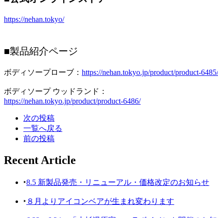
https://nehan.tokyo/
■製品紹介ページ
ボディソープローブ：
https://nehan.tokyo.jp/product/product-6485
ボディソープ ウッドランド：
https://nehan.tokyo.jp/product/product-6486/
次の投稿
一覧へ戻る
前の投稿
Recent Article
‣
8.5 新製品発売・リニューアル・価格改定のお知らせ
‣
８月よりアイコンベアが生まれ変わります