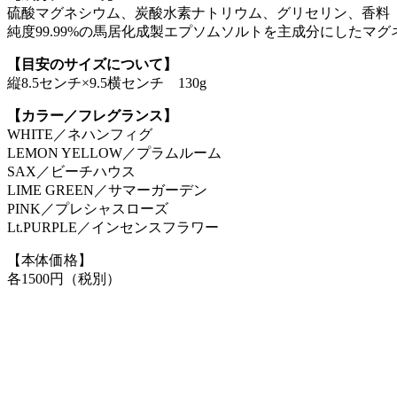
硫酸マグネシウム、炭酸水素ナトリウム、グリセリン、香料
純度99.99%の馬居化成製エプソムソルトを主成分にしたマ
【目安のサイズについて】
縦8.5センチ×9.5横センチ 130g
【カラー／フレグランス】
WHITE／ネハンフィグ
LEMON YELLOW／プラムルーム
SAX／ビーチハウス
LIME GREEN／サマーガーデン
PINK／プレシャスローズ
Lt.PURPLE／インセンスフラワー
【本体価格】
各1500円（税別）