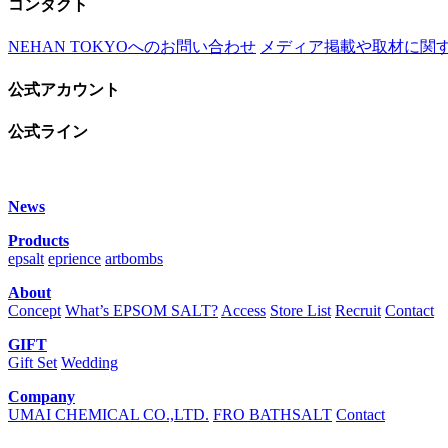
コンタクト
NEHAN TOKYOへのお問い合わせ
メディア掲載や取材に関
公式アカウント
公式ライン
News
Products
epsalt
eprience
artbombs
About
Concept
What’s EPSOM SALT?
Access
Store List
Recruit
Contact
GIFT
Gift Set
Wedding
Company
UMAI CHEMICAL CO.,LTD.
FRO BATHSALT
Contact