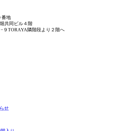
０番地
八丁堀共同ビル４階
３−９TORAYA隣階段より２階へ
知らせ
仲間入り