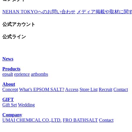
NEHAN TOKYOへのお問い合わせ
メディア掲載や取材に関
公式アカウント
公式ライン
News
Products
epsalt
eprience
artbombs
About
Concept
What’s EPSOM SALT?
Access
Store List
Recruit
Contact
GIFT
Gift Set
Wedding
Company
UMAI CHEMICAL CO.,LTD.
FRO BATHSALT
Contact