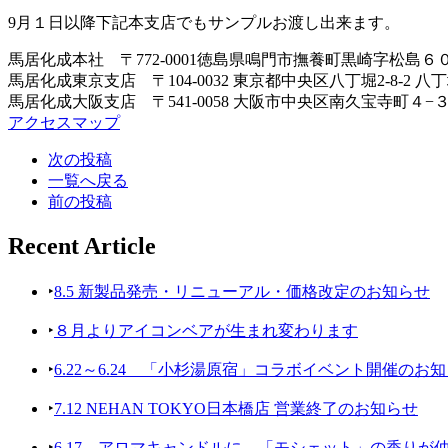
9月１日以降下記本支店でもサンプルお渡し出来ます。
馬居化成本社 〒772-0001徳島県鳴門市撫養町黒崎字松島６
馬居化成東京支店 〒104-0032 東京都中央区八丁堀2-8-2 
馬居化成大阪支店 〒541-0058 大阪市中央区南久宝寺町４−
アクセスマップ
次の投稿
一覧へ戻る
前の投稿
Recent Article
‣
8.5 新製品発売・リニューアル・価格改定のお知らせ
‣
８月よりアイコンベアが生まれ変わります
‣
6.22～6.24 「小杉湯原宿」コラボイベント開催のお
‣
7.12 NEHAN TOKYO日本橋店 営業終了のお知らせ
‣
6.17 アロマキャンドルに、「モシェット」の香りが