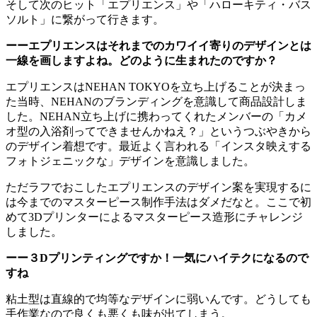
そして次のヒット「エプリエンス」や「ハローキティ・バス
ソルト」に繋がって行きます。
ーーエプリエンスはそれまでのカワイイ寄りのデザインとは
一線を画しますよね。どのように生まれたのですか？
エプリエンスはNEHAN TOKYOを立ち上げることが決まっ
た当時、NEHANのブランディングを意識して商品設計しま
した。NEHAN立ち上げに携わってくれたメンバーの「カメ
オ型の入浴剤ってできませんかねえ？」というつぶやきから
のデザイン着想です。最近よく言われる「インスタ映えする
フォトジェニックな」デザインを意識しました。
ただラフでおこしたエプリエンスのデザイン案を実現するに
は今までのマスターピース制作手法はダメだなと。ここで初
めて3Dプリンターによるマスターピース造形にチャレンジ
しました。
ーー３Dプリンティングですか！一気にハイテクになるので
すね
粘土型は直線的で均等なデザインに弱いんです。どうしても
手作業なので良くも悪くも味が出てしまう。