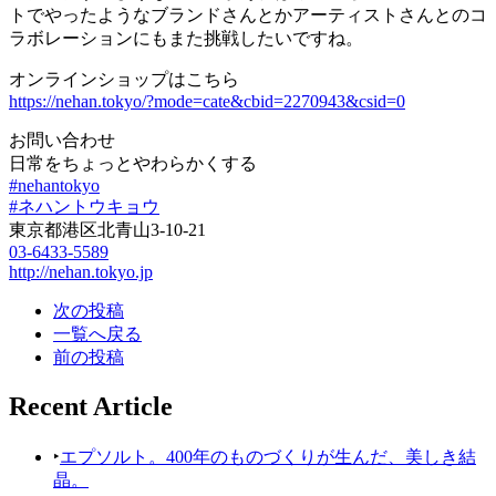
トでやったようなブランドさんとかアーティストさんとのコ
ラボレーションにもまた挑戦したいですね。
オンラインショップはこちら
https://nehan.tokyo/?mode=cate&cbid=2270943&csid=0
お問い合わせ
日常をちょっとやわらかくする
#nehantokyo
#ネハントウキョウ
東京都港区北青山3-10-21
03-6433-5589
http://nehan.tokyo.jp
次の投稿
一覧へ戻る
前の投稿
Recent Article
‣
エプソルト。400年のものづくりが生んだ、美しき結
晶。