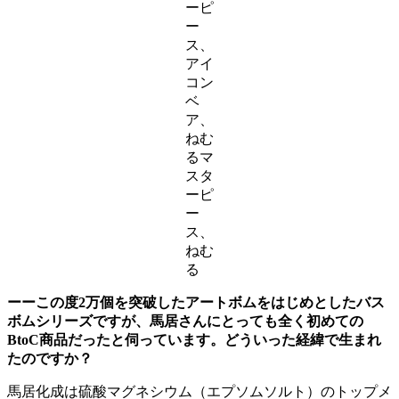
ーピ
ー
ス、
アイ
コン
ベ
ア、
ねむ
るマ
スタ
ーピ
ー
ス、
ねむ
る
ーーこの度2万個を突破したアートボムをはじめとしたバス
ボムシリーズですが、馬居さんにとっても全く初めての
BtoC商品だったと伺っています。どういった経緯で生まれ
たのですか？
馬居化成は硫酸マグネシウム（エプソムソルト）のトップメ