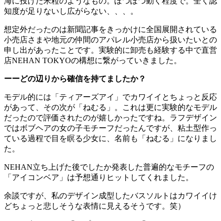
海に投げた米粒のようなもの。ぽつぽつ動く程度で。全く認
知度が足りないし広がらない、、、。
想定外だったのは新聞記事をきっかけに全国展開されている
小売店さまや地元の仲間のアパレル小売店から扱いたいとの
申し出があったことです。実験的に卸売も経験する中で直営
店NEHAN TOKYOの構想に繋がっていきました。
ーーどの辺りから確信を持てましたか？
モデル的には「ティアーズアイ」でカワイイとちょっと反応
があって、その次が「ねむる」。これは更に実験的なモデル
だったので評価されたのが嬉しかったですね。ラフデザイン
ではボブヘアの女の子モチーフだったんですが、粘土型作っ
ている過程で目を瞑る少女に、名前も「ねむる」になりまし
た。
NEHAN立ち上げた後でしたか発表した普遍的なモチーフの
「アイコンベア」は予想通りヒットしてくれました。
余談ですが、私のデザイン成型したバスソルトはカワイイけ
どちょっと悲しそうな表情に見えるそうです。笑）