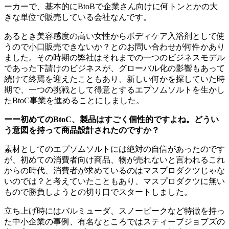
ーカーで、基本的にBtoBで企業さん向けに何トンとかの大
きな単位で販売している会社なんです。
あるとき美容感度の高い女性からボディケア入浴剤として使
うので小口販売できないか？とのお問い合わせが何件かあり
ました。その時期の弊社はそれまでの一つのビジネスモデル
であった下請けのビジネスが、グローバル化の影響もあって
続けて終焉を迎えたこともあり、新しい何かを探していた時
期で、一つの挑戦として得意とするエプソムソルトを生かし
たBtoC事業を進めることにしました。
ーー初めてのBtoC、製品はすごく個性的ですよね。どうい
う意図を持って商品設計されたのですか？
素材としてのエプソムソルトには絶対の自信があったのです
が、初めての消費者向け商品、物が売れないと言われるこれ
からの時代、消費者が求めているのはマスプロダクツじゃな
いのでは？と考えていたこともあり、マスプロダクツに無い
もので勝負しようとの切り口でスタートしました。
立ち上げ時にはバルミューダ、スノーピークなど特徴を持っ
た中小企業の事例、有名なところではスティーブジョブズの