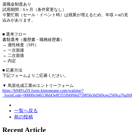
退職金制度あり
試用期間：6ヶ月（条件変更なし）
※繁忙期（セール・イベント時）は残業が増えるため、年収＋αの見
込みがあります。
■ 選考フロー
書類選考（履歴書・職務経歴書）
→ 適性検査（SPI）
→ 一次面接
→ 二次面接
→ 内定
■ 応募方法
下記フォームよりご応募ください。
▼ 馬居化成工業㈱エントリーフォーム
https://b9491a59.form.kintoneapp.com/waiting/?
_formCode=00000c046538d43e8f355fb0f66d759056c0d569cee2569ca76afb9
一覧へ戻る
前の投稿
Recent Article