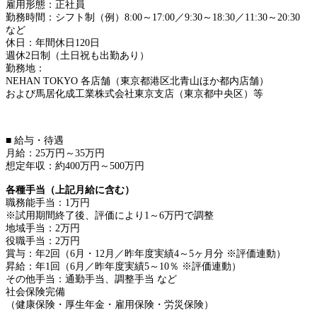
雇用形態：正社員
勤務時間：シフト制（例）8:00～17:00／9:30～18:30／11:30～20:30
など
休日：年間休日120日
週休2日制（土日祝も出勤あり）
勤務地：
NEHAN TOKYO 各店舗（東京都港区北青山ほか都内店舗）
および馬居化成工業株式会社東京支店（東京都中央区）等
■ 給与・待遇
月給：25万円～35万円
想定年収：約400万円～500万円
各種手当（上記月給に含む）
職務能手当：1万円
※試用期間終了後、評価により1～6万円で調整
地域手当：2万円
役職手当：2万円
賞与：年2回（6月・12月／昨年度実績4～5ヶ月分 ※評価連動）
昇給：年1回（6月／昨年度実績5～10％ ※評価連動）
その他手当：通勤手当、調整手当 など
社会保険完備
（健康保険・厚生年金・雇用保険・労災保険）