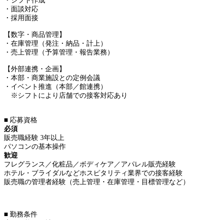
・シフト作成
・面談対応
・採用面接
【数字・商品管理】
・在庫管理（発注・納品・計上）
・売上管理（予算管理・報告業務）
【外部連携・企画】
・本部・商業施設との定例会議
・イベント推進（本部／館連携）
※シフトにより店舗での接客対応あり
■ 応募資格
必須
販売職経験 3年以上
パソコンの基本操作
歓迎
フレグランス／化粧品／ボディケア／アパレル販売経験
ホテル・ブライダルなどホスピタリティ業界での接客経験
販売職の管理者経験（売上管理・在庫管理・目標管理など）
■ 勤務条件