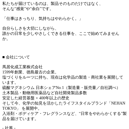
私たちが届けているのは、製品そのものだけではなく、
そんな“感覚”や“余白”です。
「仕事はきっちり、気持ちはやわらかく。」
自分らしさを大切にしながら、
誰かの日常を少しやさしくできる仕事を、ここで始めてみません
か。
■ 会社について
馬居化成工業株式会社
1599年創業、徳島最古の企業。
塩づくりをルーツに持ち、現在は化学品の製造・商社業を展開して
います。
硫酸マグネシウム 日本シェアNo.1（製造量・販売量／自社調べ）
土木製品・動物用医薬品など自社開発製品多数
安定した経営基盤 × 400年以上の歴史
そして今、化学の知見を活かしたライフスタイルブランド「NEHAN
TOKYO」 を展開中。
入浴剤・ボディケア・フレグランスなど、“日常をやわらかくする”製
品を届けています。
- 社風 -