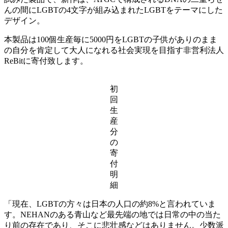
んの間にLGBTの4文字が組み込まれたLGBTをテーマにした
デザイン。
本製品は100個生産毎に5000円をLGBTの子供がありのまま
の自分を肯定して大人になれる社会実現を目指す非営利法人
ReBitに寄付致します。
初
回
生
産
分
の
寄
付
明
細
「現在、LGBTの方々は日本の人口の約8%と言われていま
す。NEHANのある青山など最先端の地では日常の中の当た
り前の存在であり、そこに悲壮感などはありません。少数派