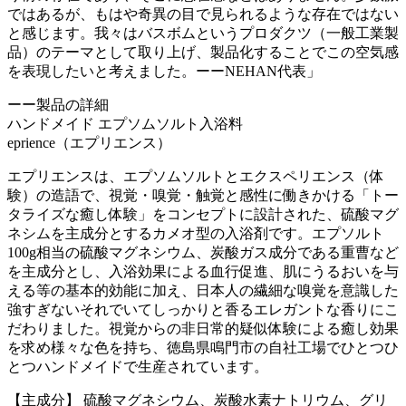
ではあるが、もはや奇異の目で見られるような存在ではない
と感じます。我々はバスボムというプロダクツ（一般工業製
品）のテーマとして取り上げ、製品化することでこの空気感
を表現したいと考えました。ーーNEHAN代表」
ーー製品の詳細
ハンドメイド エプソムソルト入浴料
eprience（エプリエンス）
エプリエンスは、エプソムソルトとエクスペリエンス（体
験）の造語で、視覚・嗅覚・触覚と感性に働きかける「トー
タライズな癒し体験」をコンセプトに設計された、硫酸マグ
ネシムを主成分とするカメオ型の入浴剤です。エプソルト
100g相当の硫酸マグネシウム、炭酸ガス成分である重曹など
を主成分とし、入浴効果による血行促進、肌にうるおいを与
える等の基本的効能に加え、日本人の繊細な嗅覚を意識した
強すぎないそれでいてしっかりと香るエレガントな香りにこ
だわりました。視覚からの非日常的疑似体験による癒し効果
を求め様々な色を持ち、徳島県鳴門市の自社工場でひとつひ
とつハンドメイドで生産されています。
【主成分】 硫酸マグネシウム、炭酸水素ナトリウム、グリ