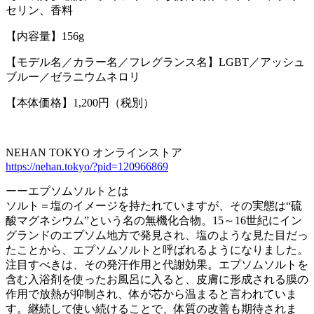
セリン、香料
【内容量】156g
【モデル名／カラー名／フレグランス名】LGBT／アッシュ
ブルー／ゼラニウムネロリ
【本体価格】1,200円（税別）
NEHAN TOKYO オンラインストア
https://nehan.tokyo/?pid=120966869
ーーエプソムソルトとは
ソルト＝塩のイメージを持たれていますが、その実態は“硫
酸マグネシウム”という名の無機化合物。15～16世紀にイン
グランドのエプソム地方で発見され、塩のような見た目だっ
たことから、エプソムソルトと呼ばれるようになりました。
注目すべきは、その発汗作用と代謝効果。エプソムソルトを
含む入浴剤を使ったお風呂に入ると、皮膚に形成される膜の
作用で放熱が抑制され、体が芯から温まると言われていま
す。継続して使い続けることで、体質の改善も期待されま