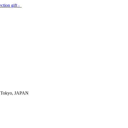
on gift」
-ku,Tokyo, JAPAN