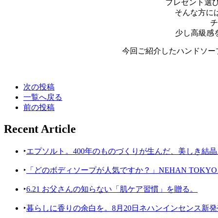
プレゼント選
そんな方には
チ
少し高級感
今回ご紹介したハンドソー
次の投稿
一覧へ戻る
前の投稿
Recent Article
‣
エプソルト。400年のものづくりが生んだ、美しき結晶
‣
「どのボディソープが人気ですか？」NEHAN TOK
‣
6.21 お父さんの知らない「肌ケア習慣」を贈る。
‣
暮らしに香りの余白を。8月20日ネハンインセンス新発