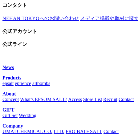
コンタクト
NEHAN TOKYOへのお問い合わせ
メディア掲載や取材に関
公式アカウント
公式ライン
News
Products
epsalt
eprience
artbombs
About
Concept
What’s EPSOM SALT?
Access
Store List
Recruit
Contact
GIFT
Gift Set
Wedding
Company
UMAI CHEMICAL CO.,LTD.
FRO BATHSALT
Contact