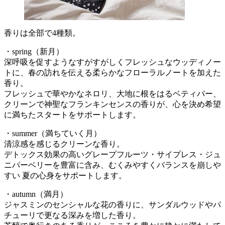
香りは全部で4種類。
・spring（新月）
深呼吸を促すようなすがすがしくフレッシュなウッディノー
トに、春の訪れを伝える柔らかなフローラルノートを加えた
香り。
フレッシュで華やかなネロリ、大地に根をはるベティバー、
クリーンで神聖なフランキンセンスの香りが、心を決め希望
に満ちたスタートをサポートします。
・summer（満ちていく月）
清涼感を感じるクリーンな香り。
デトックス効果の高いグレープフルーツ・サイプレス・ジュ
ニパーベリーを豊富に含み、むくみやすくバランスを崩しや
すい 夏の心身をサポートします。
・autumn（満月）
ジャスミンのセンシャルな花の香りに、サンダルウッドやパ
チューリで更なる深みを増した香り。