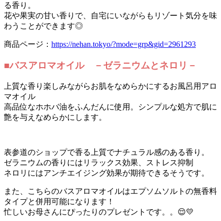
る香り。
花や果実の甘い香りで、自宅にいながらもリゾート気分を味
わうことができます◎
商品ページ：
https://nehan.tokyo/?mode=grp&gid=2961293
■バスアロマオイル －ゼラニウムとネロリ－
上質な香り楽しみながらお肌をなめらかにするお風呂用アロ
マオイル
高品位なホホバ油をふんだんに使用。シンプルな処方で肌に
艶を与えなめらかにします。
表参道のショップで香る上質でナチュラル感のある香り。
ゼラニウムの香りにはリラックス効果、ストレス抑制
ネロリにはアンチエイジング効果が期待できるそうです。
また、こちらのバスアロマオイルはエプソムソルトの無香料
タイプと併用可能になります！
忙しいお母さんにぴったりのプレゼントです。。😌💛