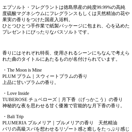
エプソルト・フレグラントは徳島県産の純度99.99%の高純
度硫酸マグネシウムにフレグランスもしくは天然精油の花や
果実の香りをつけた国産入浴料。
ひとつひとつ手作業で紙製パッケージに包まれ、心を込めた
プレゼントにぴったりなバスソルトです。
香りにはそれぞれ特長、使用されるシーンにちなんで考えら
れた曲のタイトルにあたるものが名付けられています。
・The Moon is Mine
PLUM プラム｜スウィートプラムの香り
上品に甘いプラムの香り。
・Love Inside
TUBEROSE チュベローズ｜月下香（げっかこう）の香り
神秘的な夜を思わせる甘く優雅で官能的な月下香の香り。
・Bali Trip
PLUMERIA プルメリア｜プルメリアの香り 天然精油
バリの高級スパを想わせるリゾート感と癒しをたっぷり感じ