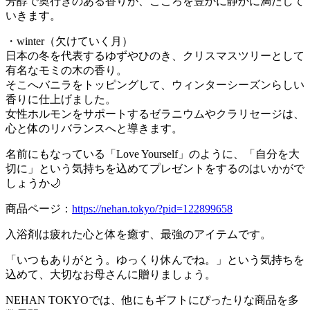
芳醇で奥行きのある香りが、こころを豊かに静かに満たして
いきます。
・winter（欠けていく月）
日本の冬を代表するゆずやひのき、クリスマスツリーとして
有名なモミの木の香り。
そこへバニラをトッピングして、ウィンターシーズンらしい
香りに仕上げました。
女性ホルモンをサポートするゼラニウムやクラリセージは、
心と体のリバランスへと導きます。
名前にもなっている「Love Yourself」のように、「自分を大
切に」という気持ちを込めてプレゼントをするのはいかがで
しょうか🌙
商品ページ：
https://nehan.tokyo/?pid=122899658
入浴剤は疲れた心と体を癒す、最強のアイテムです。
「いつもありがとう。ゆっくり休んでね。」という気持ちを
込めて、大切なお母さんに贈りましょう。
NEHAN TOKYOでは、他にもギフトにぴったりな商品を多