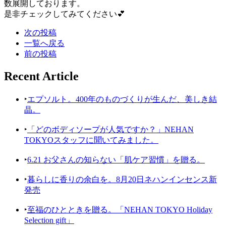
数展開しております。
是非チェックしてみてください💕
次の投稿
一覧へ戻る
前の投稿
Recent Article
‣
エプソルト。400年のものづくりが生んだ、美しき結
晶。
‣
「どのボディソープが人気ですか？」NEHAN
TOKYOスタッフに聞いてみました。
‣
6.21 お父さんの知らない「肌ケア習慣」を贈る。
‣
暮らしに香りの余白を。8月20日ネハンインセンス新
発売
‣
至福のひとときを贈る。「NEHAN TOKYO Holiday
Selection gift」