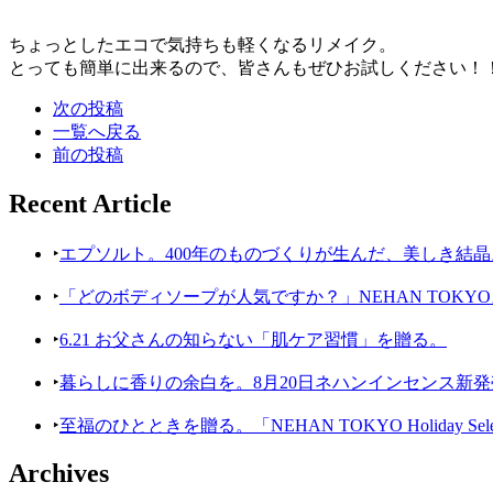
ちょっとしたエコで気持ちも軽くなるリメイク。
とっても簡単に出来るので、皆さんもぜひお試しください！！
次の投稿
一覧へ戻る
前の投稿
Recent Article
‣
エプソルト。400年のものづくりが生んだ、美しき結晶
‣
「どのボディソープが人気ですか？」NEHAN TOK
‣
6.21 お父さんの知らない「肌ケア習慣」を贈る。
‣
暮らしに香りの余白を。8月20日ネハンインセンス新発
‣
至福のひとときを贈る。「NEHAN TOKYO Holiday Selecti
Archives