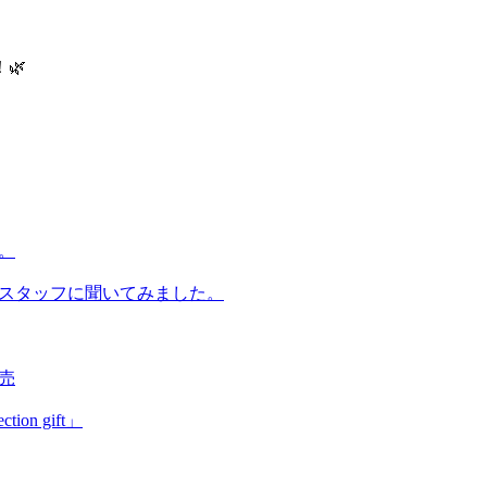
🌿
。
YOスタッフに聞いてみました。
売
on gift」