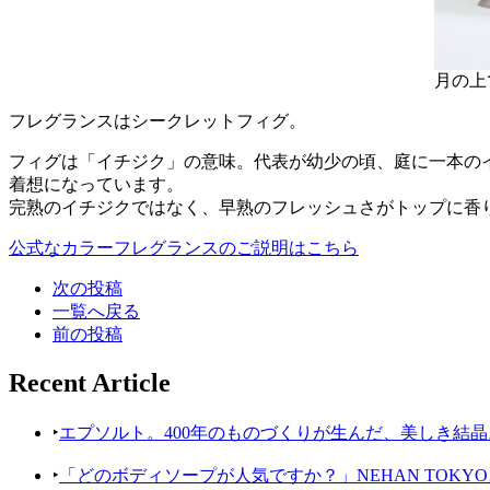
月の上
フレグランスはシークレットフィグ。
フィグは「イチジク」の意味。代表が幼少の頃、庭に一本の
着想になっています。
完熟のイチジクではなく、早熟のフレッシュさがトップに香
公式なカラーフレグランスのご説明はこちら
次の投稿
一覧へ戻る
前の投稿
Recent Article
‣
エプソルト。400年のものづくりが生んだ、美しき結晶
‣
「どのボディソープが人気ですか？」NEHAN TOK