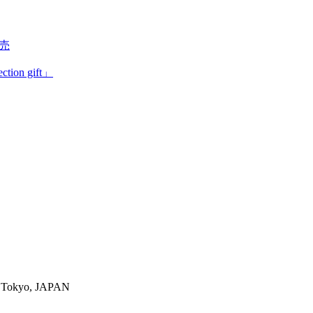
売
on gift」
-ku,Tokyo, JAPAN