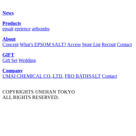
News
Products
epsalt
eprience
artbombs
About
Concept
What’s EPSOM SALT?
Access
Store List
Recruit
Contact
GIFT
Gift Set
Wedding
Company
UMAI CHEMICAL CO.,LTD.
FRO BATHSALT
Contact
COPYRIGHTS ©NEHAN TOKYO
ALL RIGHTS RESERVED.