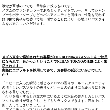
嗅覚は五感の中でも一番印象に残るものです。
メズムのブランドカラーであるミッドナイトブルー、そしてシャン
プーやボディソープなどのバスアメニティと同様の、性別を問わず
好印象で爽やかな香りで統一感することにより、心地よいバスタイ
ムをお過ごしいただけます。
メズム東京で宿泊されたお客様がTHE BLENDのバスソルトをご使用
になられて、良かったということでNEHAN TOKYOの店舗によく来
店されます。
実際にエプソルトを採用してみて、お客様の反応はいかがでした
か？
「ロビーに入った瞬間に感じるアロマの香りや、ルームアメニティ
の清々しいバスソルトの香りなど、一日の始まりにも終わりにも癒
される香りでした。」
「灯りを暗くすると洞窟の中にいるような水音の響きと芳しいバス
ソルトの香りが引き立ち、とてもリラックスできます。滞在中に2
回、入ってしまいました。」
「アメニティとバスソルトの香りが上品で毎回癒されています。」