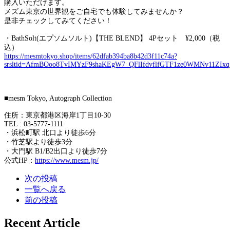
購入いただけます。
メズム東京の世界観をご自宅でも体験してみませんか？
是非チェックしてみてください！
・BathSolt(エプソムソルト)【THE BLEND】 4Pセット ¥2,000（税
込）
https://mesmtokyo.shop/items/62dfab394ba8b42d3f11c74a?
srsltid=AfmBOoo8TvIMYzF9shaKEgW7_QFlIfdvflfGTF1ze0WMNv11ZIxq
■mesm Tokyo, Autograph Collection
住所：東京都港区海岸1丁目10-30
TEL : 03-5777-1111
・浜松町駅 北口より徒歩6分
・竹芝駅より徒歩3分
・大門駅 B1/B2出口より徒歩7分
公式HP：
https://www.mesm.jp/
次の投稿
一覧へ戻る
前の投稿
Recent Article