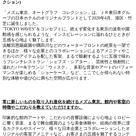
クション)
「メズム東京、オートグラフ コレクション」は、ＪＲ東日本グル
ープの日本ホテルのオリジナルブランドとして2020年4月、港区・竹
芝に誕生しました。
"TOKYO WAVES"をコンセプトに、絶えず変化する東京の波長や躍
動感を感じられるような、インスピレーションに溢れるひとときが
五感を心地よく魅了します。
浜離宮恩賜庭園や隅田川などのウォーターフロントの絶景を一望で
きるほか、様々な企業とのコラボレーションによるアメニティやこ
だわりのアイテムを配した客室、まるで観劇するように五感で味わ
うフレンチレストラン「シェフズ・シアター」、芸術性と独創性に
溢れたバー&ラウンジ「ウィスク」、多彩な音楽やアートのパフォー
マンスが楽しめる「ショーケース」など、ここでしか得られない特
別な体験や遊び心に満ちた空間が広がります。
常に新しいものを取り入れ進化を続けるメズム東京。館内や客室の
特徴やこだわりを教えていただけますか。
印象的な館内アートや、こだわりの音響設備により心地よくロビー
に響く音楽、まるで舞台鑑賞のような美食体験や、絵画の世界に浸
るカクテルやスイーツ、様々な日本企業とコラボレーションしたオ
リジナルの客室アメニティなど、お客さまの五感を魅了するコンテ