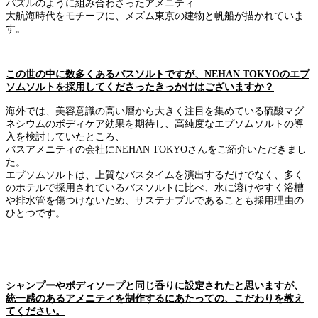
パズルのように組み合わさったアメニティ
大航海時代をモチーフに、メズム東京の建物と帆船が描かれていま
す。
この世の中に数多くあるバスソルトですが、NEHAN TOKYOのエプ
ソムソルトを採用してくださったきっかけはございますか？
海外では、美容意識の高い層から大きく注目を集めている硫酸マグ
ネシウムのボディケア効果を期待し、高純度なエプソムソルトの導
入を検討していたところ、
バスアメニティの会社にNEHAN TOKYOさんをご紹介いただきまし
た。
エプソムソルトは、上質なバスタイムを演出するだけでなく、多く
のホテルで採用されているバスソルトに比べ、水に溶けやすく浴槽
や排水管を傷つけないため、サステナブルであることも採用理由の
ひとつです。
シャンプーやボディソープと同じ香りに設定されたと思いますが、
統一感のあるアメニティを制作するにあたっての、こだわりを教え
てください。